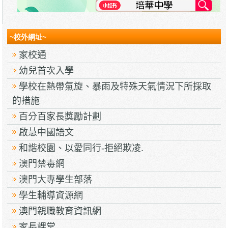
~校外網址~
家校通
幼兒首次入學
學校在熱帶氣旋、暴雨及特殊天氣情況下所採取
的措施
百分百家長獎勵計劃
啟慧中國語文
和諧校園、以愛同行-拒絕欺凌.
澳門禁毒網
澳門大專學生部落
學生輔導資源網
澳門親職教育資訊網
家長課堂