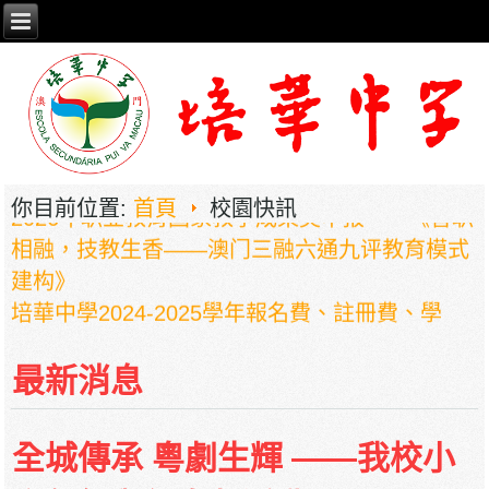
2026年职业教育国家教学成果奖申报——《普职
你目前位置:
首頁
校園快訊
相融，技教生香——澳门三融六通九评教育模式
建构》
培華中學2024-2025學年報名費、註冊費、學
費、補充服務費、學校選擇性服務費及學校代收
項目
最新消息
培華中學收費項目一覽表
停課通知
全城傳承 粵劇生輝 ——我校小