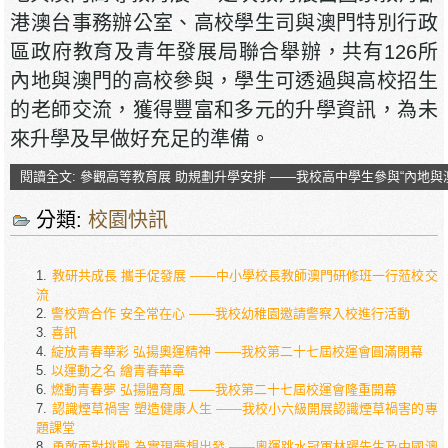
港澳台事務辦公室、高校學生司與澳門特別行政
區政府教育及青年發展局聯合舉辦，共有126所
內地與澳門的高校參與，學生可透過與高校招生
的老師交流，獲得豐富和多元的升學資訊，為未
來升學及早做好充足的準備。
閱讀全文: 參觀高等教育展 助規劃升學安排 ——我校高中學生參與“內地與
分類:
校園快訊
教研共成長 攜手促發展 ——中小學校長教師澳門研修班一行蒞校交
流
警校齊合作 安全常在心 ——我校幼稚園邀請警察入校進行活動
喜訊
綻放青春華彩 弘揚奧運精神 ——我校第二十七屆校運會圓滿閉幕
以運動之名 繪青春華章
燃動青春夢 弘揚體育風 ——我校第二十七屆校運會隆重開幕
認識煙草禍害 塑造健康人生 ——我校小六級開展認識煙草禍害的專
題課堂
勇敢面對挑戰 為實現夢想出發 ——奧運跳水冠軍林躍先生及中國澳