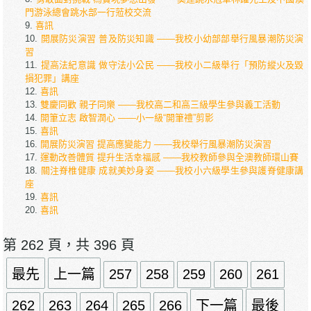
門游泳總會跳水部一行蒞校交流
喜訊
開展防災演習 普及防災知識 ——我校小幼部部舉行風暴潮防災演
習
提高法紀意識 做守法小公民 ——我校小二級舉行「預防縱火及毀
損犯罪」講座
喜訊
雙慶同歡 親子同樂 ——我校高二和高三級學生參與義工活動
開筆立志 啟智潤心 ——小一級“開筆禮”剪影
喜訊
開展防災演習 提高應變能力 ——我校舉行風暴潮防災演習
運動改善體質 提升生活幸福感 ——我校教師參與全澳教師環山賽
關注脊椎健康 成就美妙身姿 ——我校小六級學生參與護脊健康講
座
喜訊
喜訊
第 262 頁，共 396 頁
最先
上一篇
257
258
259
260
261
262
263
264
265
266
下一篇
最後