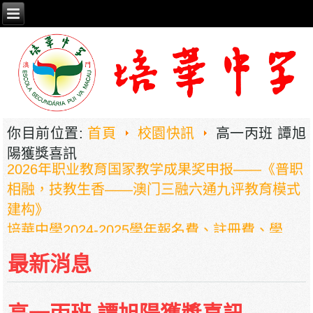
你目前位置:
首頁
校園快訊
高一丙班 譚旭
陽獲獎喜訊
2026年职业教育国家教学成果奖申报——《普职
相融，技教生香——澳门三融六通九评教育模式
建构》
培華中學2024-2025學年報名費、註冊費、學
費、補充服務費、學校選擇性服務費及學校代收
最新消息
項目
培華中學收費項目一覽表
停課通知