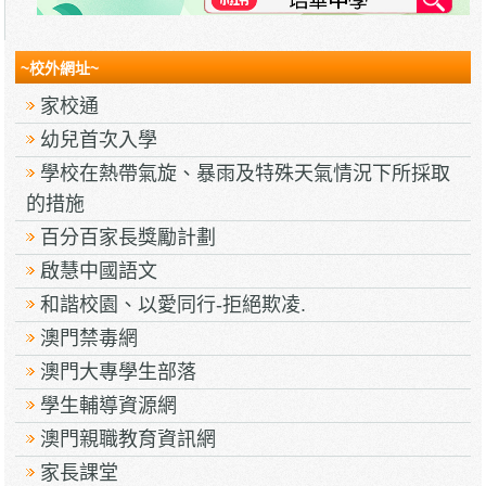
~校外網址~
家校通
幼兒首次入學
學校在熱帶氣旋、暴雨及特殊天氣情況下所採取
的措施
百分百家長獎勵計劃
啟慧中國語文
和諧校園、以愛同行-拒絕欺凌.
澳門禁毒網
澳門大專學生部落
學生輔導資源網
澳門親職教育資訊網
家長課堂