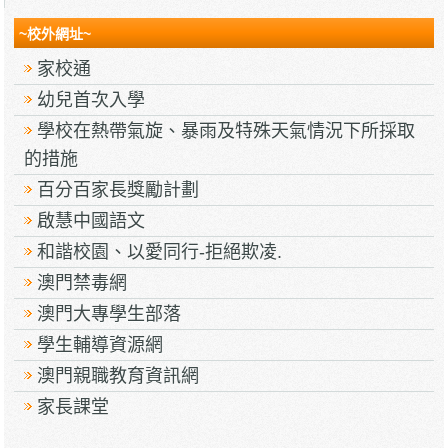
~校外網址~
家校通
幼兒首次入學
學校在熱帶氣旋、暴雨及特殊天氣情況下所採取
的措施
百分百家長獎勵計劃
啟慧中國語文
和諧校園、以愛同行-拒絕欺凌.
澳門禁毒網
澳門大專學生部落
學生輔導資源網
澳門親職教育資訊網
家長課堂