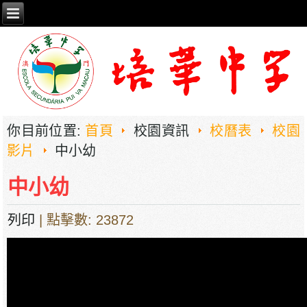
你目前位置:
首頁
校園資訊
校曆表
校園
影片
中小幼
中小幼
列印
| 點擊數: 23872