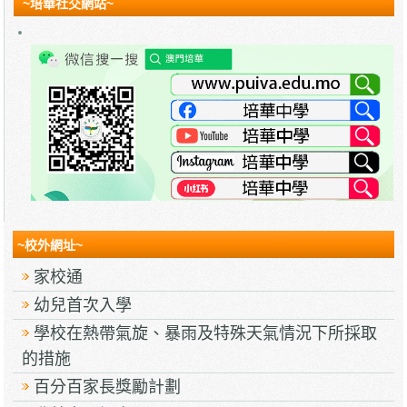
~培華社交網站~
~校外網址~
家校通
幼兒首次入學
學校在熱帶氣旋、暴雨及特殊天氣情況下所採取
的措施
百分百家長獎勵計劃