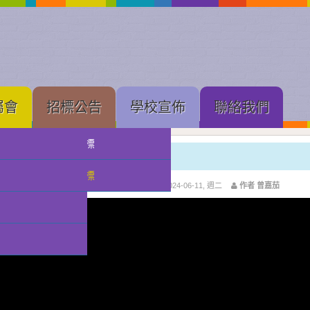
屬會
招標公告
學校宣佈
聯絡我們
中學部招標
小學部
小幼部招標
上層分類: ROOT
分類:
校園影片
發佈: 2024-06-11, 週二
作者 曾嘉茄