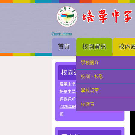
Open menu
首頁
校園資訊
校內
學校簡介
家長會
校園通告
校訓、校歌
學生會
培華中學收費項目一覽表
學校規章
教聯會
培華中學2024-2025學年報名費
停課通知
校曆表
校友會
2026年职业教育国家教学成果奖申
报