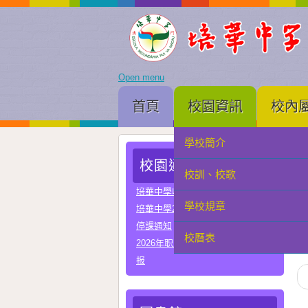
Open menu
首頁
校園資訊
校內
學校簡介
家長會
校園通告
校訓、校歌
學生會
培華中學收費項目一覽表
學校規章
教聯會
At
培華中學2024-2025學年報名費
停課通知
校曆表
校友會
2026年职业教育国家教学成果奖申
报