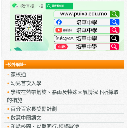
~校外網址~
家校通
幼兒首次入學
學校在熱帶氣旋、暴雨及特殊天氣情況下所採取
的措施
百分百家長獎勵計劃
啟慧中國語文
和諧校園、以愛同行-拒絕欺凌.