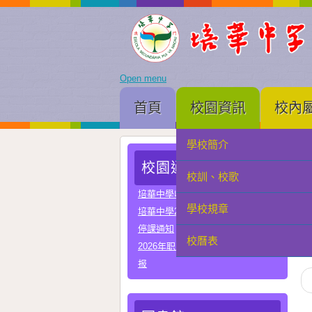
Open menu
首頁
校園資訊
校內
學校簡介
家長會
校園通告
校訓、校歌
學生會
培華中學收費項目一覽表
學校規章
教聯會
At
培華中學2024-2025學年報名費
停課通知
校曆表
校友會
2026年职业教育国家教学成果奖申
报