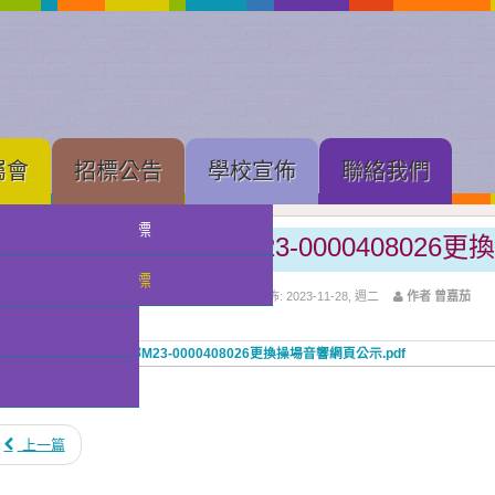
屬會
招標公告
學校宣佈
聯絡我們
中學部招標
2023-2024學年中學部M23-00004080
小幼部招標
上層分類:
招標公告
分類:
中學部招標
發佈: 2023-11-28, 週二
作者 曾嘉茄
tachments:
2023-2024學年中學部M23-0000408026更換操場音響網頁公示.pdf
點擊數: 7613
上一篇