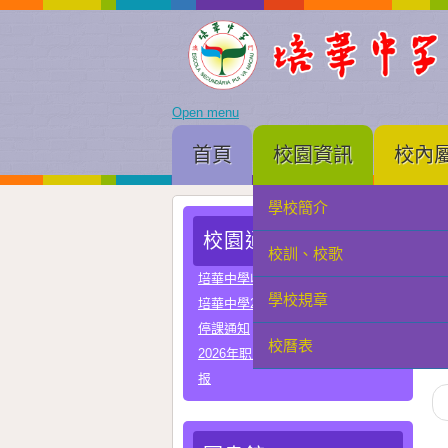
Open menu
首頁
校園資訊
校內
學校簡介
家長會
校園通告
校訓、校歌
學生會
培華中學收費項目一覽表
學校規章
教聯會
At
培華中學2024-2025學年報名費
停課通知
校曆表
校友會
2026年职业教育国家教学成果奖申
报