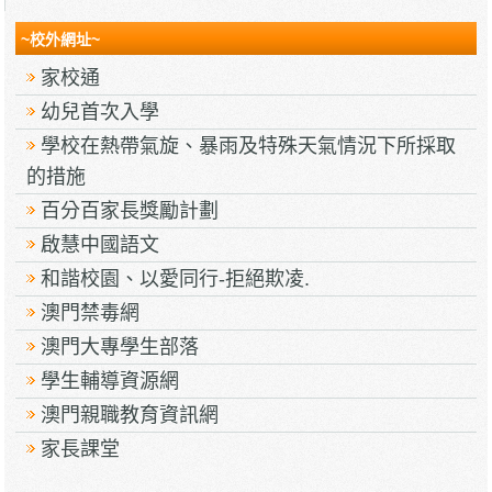
~校外網址~
家校通
幼兒首次入學
學校在熱帶氣旋、暴雨及特殊天氣情況下所採取
的措施
百分百家長獎勵計劃
啟慧中國語文
和諧校園、以愛同行-拒絕欺凌.
澳門禁毒網
澳門大專學生部落
學生輔導資源網
澳門親職教育資訊網
家長課堂