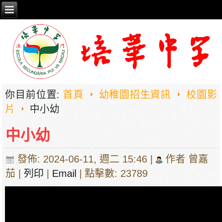
你目前位置:
首頁
幼稚園招生資訊
校園影
片
中小幼
中小幼
發佈: 2024-06-11, 週二 15:46
|
作者 曾嘉
茄
|
列印
|
Email
| 點擊數: 23789