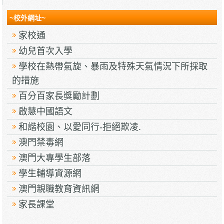
~校外網址~
家校通
幼兒首次入學
學校在熱帶氣旋、暴雨及特殊天氣情況下所採取
的措施
百分百家長獎勵計劃
啟慧中國語文
和諧校園、以愛同行-拒絕欺凌.
澳門禁毒網
澳門大專學生部落
學生輔導資源網
澳門親職教育資訊網
家長課堂