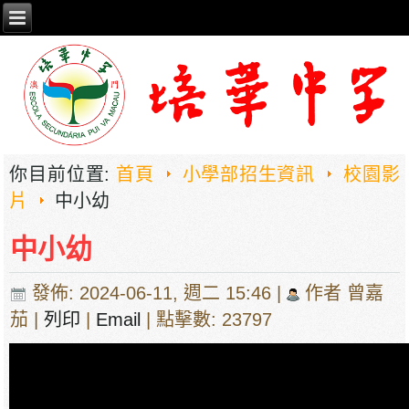
你目前位置:
首頁
小學部招生資訊
校園影
片
中小幼
中小幼
發佈: 2024-06-11, 週二 15:46
|
作者 曾嘉
茄
|
列印
|
Email
| 點擊數: 23797