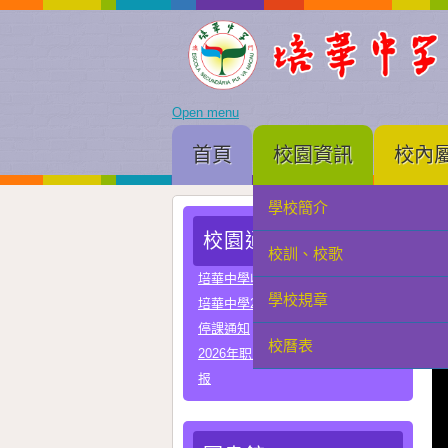
Open menu
首頁
校園資訊
校內
學校簡介
家長會
校園通告
校訓、校歌
學生會
培華中學收費項目一覽表
學校規章
教聯會
培華中學2024-2025學年報名費
停課通知
校曆表
校友會
2026年职业教育国家教学成果奖申
报