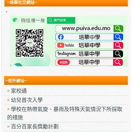
~培華社交網站~
~校外網址~
家校通
幼兒首次入學
學校在熱帶氣旋、暴雨及特殊天氣情況下所採取
的措施
百分百家長獎勵計劃