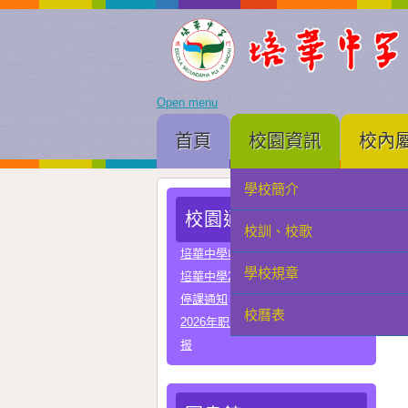
Open menu
首頁
校園資訊
校內
學校簡介
家長會
校園通告
校訓、校歌
學生會
培華中學收費項目一覽表
學校規章
教聯會
培華中學2024-2025學年報名費
停課通知
校曆表
校友會
2026年职业教育国家教学成果奖申
报