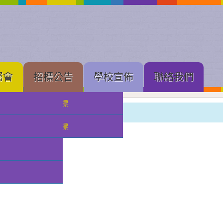
屬會
招標公告
學校宣佈
聯絡我們
中學部招標
幼稚園
小幼部招標
分類:
校園影片
發佈: 2024-06-11, 週二
作者 曾嘉茄