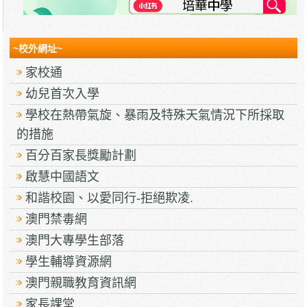
~校外網址~
家校通
幼兒首次入學
學校在熱帶氣旋、暴雨及特殊天氣情況下所採取
的措施
百分百家長獎勵計劃
啟慧中國語文
和諧校園、以愛同行-拒絕欺凌.
澳門禁毒網
澳門大專學生部落
學生輔導資源網
澳門親職教育資訊網
家長課堂