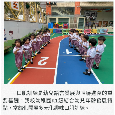
口肌訓練是幼兒語言發展與咀嚼進食的重
要基礎。我校幼稚園K1級結合幼兒年齡發展特
點，常態化開展多元化趣味口肌訓練。