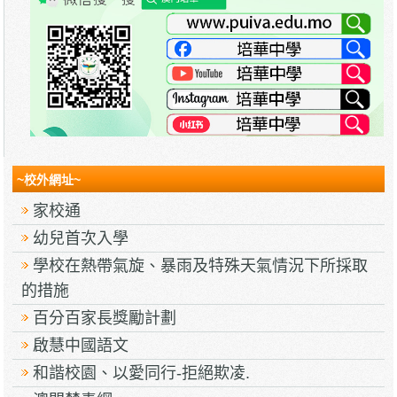
~校外網址~
家校通
幼兒首次入學
學校在熱帶氣旋、暴雨及特殊天氣情況下所採取
的措施
百分百家長獎勵計劃
啟慧中國語文
和諧校園、以愛同行-拒絕欺凌.