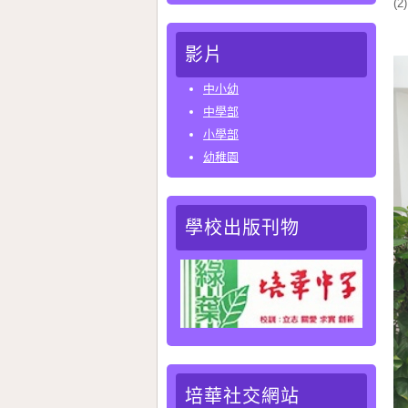
(
特
影片
中小幼
中學部
小學部
幼稚園
學校出版刊物
培華社交網站