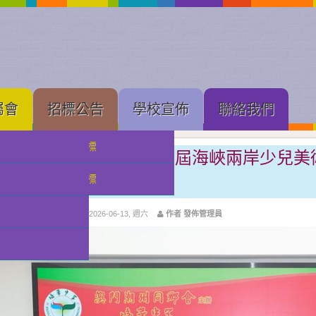
屬會
招標公告
學校宣佈
聯絡我們
中學部招標
喜訊︰我校學生在第十七屆海峽兩岸少兒美
獲佳績
小幼部招標
分類:
校園快訊
發佈: 2026-06-13, 週六
作者 發佈管理員