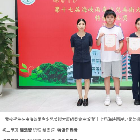
校學生在由海峽兩岸少兒美術大展組委會主辦“第十七屆海峽兩岸少兒美術大
1) 初二甲班
關浩賢
榮獲 繪畫類
特優作品獎