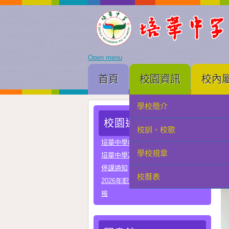
Open menu
首頁
校園資訊
校內
學校簡介
家長會
校園通告
校訓、校歌
學生會
培華中學收費項目一覽表
學校規章
教聯會
培華中學2024-2025學年報名費
停課通知
校曆表
校友會
2026年职业教育国家教学成果奖申
报