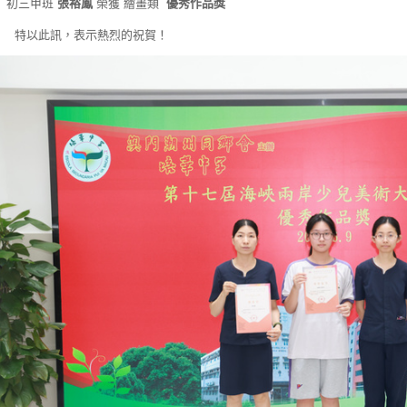
2) 初三甲班
張裕鳳
榮獲 繪畫類
優秀作品獎
以此訊，表示熱烈的祝賀！