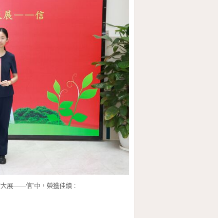
展――信”中，榮獲佳績 :