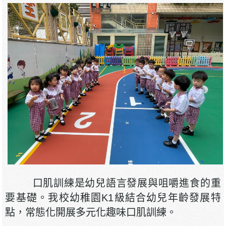
口肌訓練是幼兒語言發展與咀嚼進食的重
要基礎。我校幼稚園K1級結合幼兒年齡發展特
點，常態化開展多元化趣味口肌訓練。