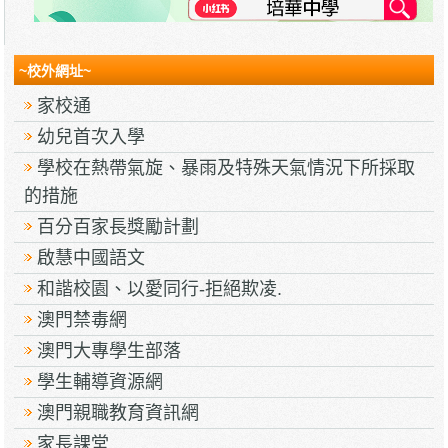
~校外網址~
家校通
幼兒首次入學
學校在熱帶氣旋、暴雨及特殊天氣情況下所採取
的措施
百分百家長獎勵計劃
啟慧中國語文
和諧校園、以愛同行-拒絕欺凌.
澳門禁毒網
澳門大專學生部落
學生輔導資源網
澳門親職教育資訊網
家長課堂