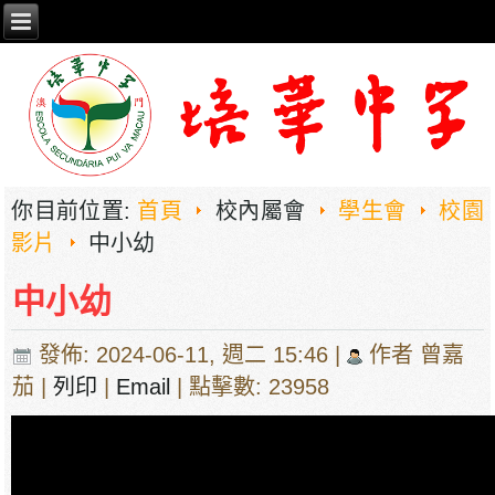
你目前位置:
首頁
校內屬會
學生會
校園
影片
中小幼
中小幼
發佈: 2024-06-11, 週二 15:46
|
作者 曾嘉
茄
|
列印
|
Email
| 點擊數: 23958