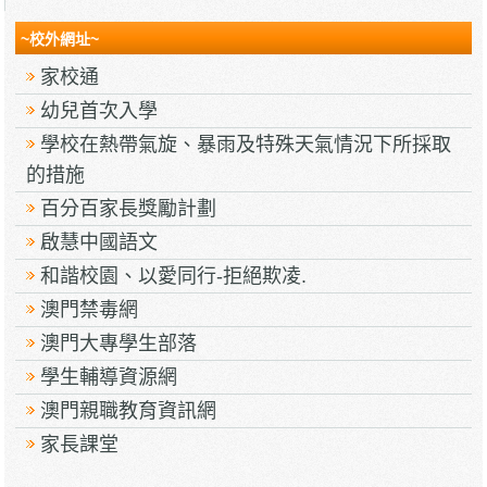
~校外網址~
家校通
幼兒首次入學
學校在熱帶氣旋、暴雨及特殊天氣情況下所採取
的措施
百分百家長獎勵計劃
啟慧中國語文
和諧校園、以愛同行-拒絕欺凌.
澳門禁毒網
澳門大專學生部落
學生輔導資源網
澳門親職教育資訊網
家長課堂