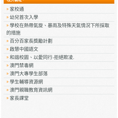
~校外網址~
家校通
幼兒首次入學
學校在熱帶氣旋、暴雨及特殊天氣情況下所採取
的措施
百分百家長獎勵計劃
啟慧中國語文
和諧校園、以愛同行-拒絕欺凌.
澳門禁毒網
澳門大專學生部落
學生輔導資源網
澳門親職教育資訊網
家長課堂