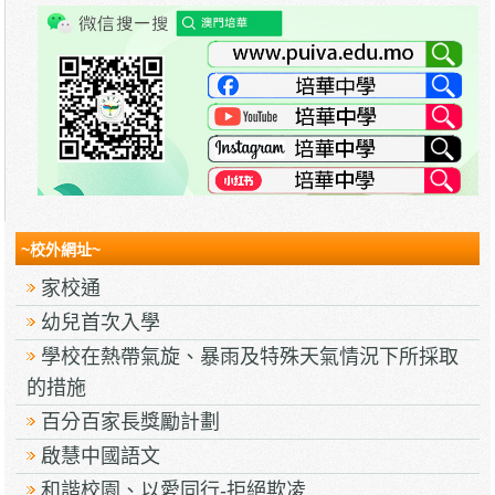
~校外網址~
家校通
幼兒首次入學
學校在熱帶氣旋、暴雨及特殊天氣情況下所採取
的措施
百分百家長獎勵計劃
啟慧中國語文
和諧校園、以愛同行-拒絕欺凌.