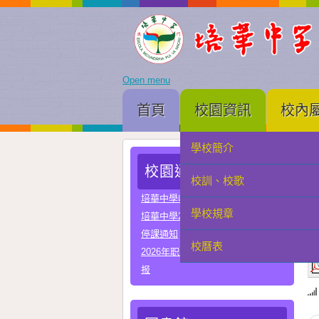
Open menu
首頁
校園資訊
校內
學校簡介
家長會
校園通告
校訓、校歌
學生會
培華中學收費項目一覽表
學校規章
教聯會
培華中學2024-2025學年報名費
停課通知
At
校曆表
校友會
2026年职业教育国家教学成果奖申
报