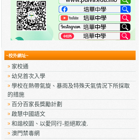
~校外網址~
家校通
幼兒首次入學
學校在熱帶氣旋、暴雨及特殊天氣情況下所採取
的措施
百分百家長獎勵計劃
啟慧中國語文
和諧校園、以愛同行-拒絕欺凌.
澳門禁毒網