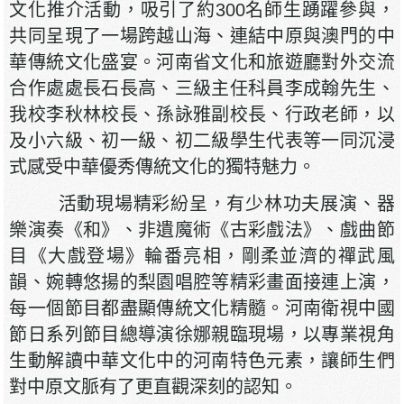
文化推介活動，吸引了約300名師生踴躍參與，
共同呈現了一場跨越山海、連結中原與澳門的中
華傳統文化盛宴。河南省文化和旅遊廳對外交流
合作處處長石長高、三級主任科員李成翰先生、
我校李秋林校長、孫詠雅副校長、行政老師，以
及小六級、初一級、初二級學生代表等一同沉浸
式感受中華優秀傳統文化的獨特魅力。
活動現場精彩紛呈，有少林功夫展演、器
樂演奏《和》、非遺魔術《古彩戲法》、戲曲節
目《大戲登場》輪番亮相，剛柔並濟的禪武風
韻、婉轉悠揚的梨園唱腔等精彩畫面接連上演，
每一個節目都盡顯傳統文化精髓。河南衛視中國
節日系列節目總導演徐娜親臨現場，以專業視角
生動解讀中華文化中的河南特色元素，讓師生們
對中原文脈有了更直觀深刻的認知。