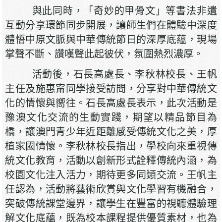
與此同時，「奇妙的甲骨文」等書法非遺
互動分享環節同步開展，讓師生們在體驗中深度
體悟中原文脈與中華傳統節日的深厚底蘊，現場
掌聲不斷、讚嘆聲此起彼伏，氛圍熱烈濃厚。
活動後，石長高處長、李秋林校長、王帆
主任及施惠甯同學接受訪問，分享對中華傳統文
化的情懷與嚮往。石長高處長表示，此次活動是
豫澳文化交流的生動實踐，期望以精品節目為
橋，讓澳門青少年近距離感受傳統文化之美，厚
植家國情懷。李秋林校長指出，學校向來重視傳
統文化教育，活動以創新形式詮釋傳統內涵，為
校園文化注入活力，期待更多同類交流。王帆主
任認為，活動將藝術欣賞與文化學習有機融合，
突破傳統課堂邊界，讓學生在豐富的視聽體驗理
解文化底蘊，既為校本課程提供優質素材，也為