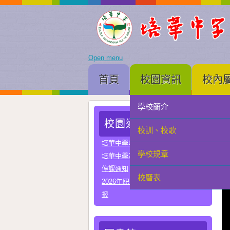
Open menu
首頁
校園資訊
校內
學校簡介
家長會
校園通告
校訓、校歌
學生會
培華中學收費項目一覽表
學校規章
教聯會
培華中學2024-2025學年報名費
停課通知
校曆表
校友會
2026年职业教育国家教学成果奖申
报